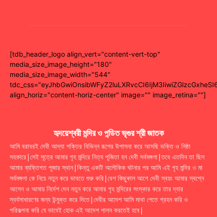
[tdb_header_logo align_vert="content-vert-top"
media_size_image_height="180"
media_size_image_width="544"
tdc_css="eyJhbGwiOnsibWFyZ2luLXRvcCI6IjM3IiwiZGlzcGxhe
align_horiz="content-horiz-center" image="" image_retina=""]
হৃদয়েশ্বরী মন্দির ও পন্ডিত ভৃগুর শ্রী জাতক
আমি বরাবরই দেবী আদ্যা শক্তির বিভিন্ন রূপের উপাসনা করে আসছি ভক্তি ও নিষ্ঠা
সহকারে|সেই সূত্রে আমার গৃহ মন্দিরে নিত্য পূজিতা হন দেবী সর্বমঙ্গলা|তবে এতদিন তা ছিল
আমার ব্যক্তিগত পূজার স্থান|কিন্তু একটি অলৌকিক ঘটনার পর আমি এই গৃহ মন্দির ও মা
সর্বমঙ্গলা কে নিয়ে নতুন করে ভাবতে শুরু করি|বেশ কিছুকাল আগে দেবী স্বয়ং আমার স্বপ্নে
আসেন ও আমায় নির্দেশ দেন নতুন করে আমার গৃহ মন্দিরের সংস্কার করে তার দ্বার
স্বর্বসাধারণের জন্য উন্মুক্ত করে দিতে|দেবীর আদেশ আমি মাথা পেতে গ্রহন করি ও
পরিকল্পনা করি যে ভাবেই হোক এই আদেশ পালন করতেই হবে|