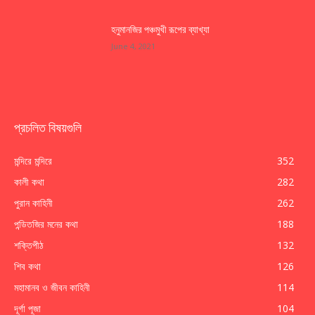
হনুমানজির পঞ্চমুখী রূপের ব্যাখ্যা
June 4, 2021
প্রচলিত বিষয়গুলি
মন্দিরে মন্দিরে
352
কালী কথা
282
পুরান কাহিনী
262
পন্ডিতজির মনের কথা
188
শক্তিপীঠ
132
শিব কথা
126
মহামানব ও জীবন কাহিনী
114
দূর্গা পূজা
104