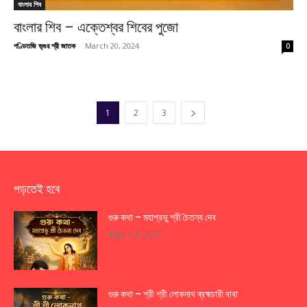
বাংলার শিব
বাংলার শিব – এক্তেশ্বর শিবের পুজো
পণ্ডিতজি ভৃগুর শ্রী জাতক
-
March 20, 2024
0
1
2
3
পড়তেই হবে
গুরু কথা – মহাপ্রভু শ্রী চৈতন্য দেব
August 6, 2026
গুরু কথা – শ্রী শ্রী লোকনাথ ব্রহ্মচারী বাবা