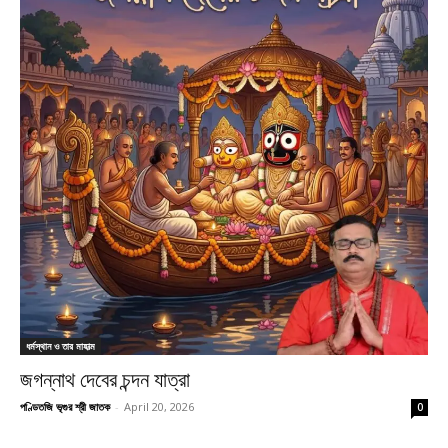
ধর্মস্থান ও তার মাহাত্ম
জগন্নাথ দেবের চন্দন যাত্রা
পণ্ডিতজি ভৃগুর শ্রী জাতক
-
April 20, 2026
0