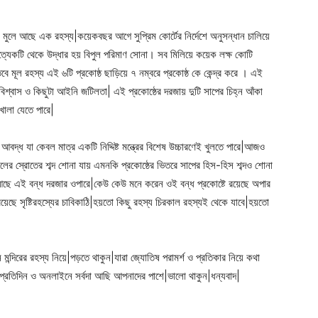
র মুলে আছে এক রহস্য|কয়েকবছর আগে সুপ্রিম কোর্টের নির্দেশে অনুসন্ধান চালিয়ে
প্রত্যেকটি থেকে উদ্ধার হয় বিপুল পরিমাণ সোনা। সব মিলিয়ে কয়েক লক্ষ কোটি
ে মূল রহস্য এই ৬টি প্রকোষ্ঠ ছাড়িয়ে ৭ নম্বরে প্রকোষ্ঠ কে কেন্দ্র করে । এই
় বিশ্বাস ও কিছুটা আইনি জটিলতা| এই প্রকোষ্ঠের দরজায় দুটি সাপের চিহ্ন আঁকা
 খোলা যেতে পারে|
আবদ্ধ যা কেবল মাত্র একটি নিদ্দিষ্ট মন্ত্রের বিশেষ উচ্চারণেই খুলতে পারে|আজও
র স্রোতের শব্দ শোনা যায় এমনকি প্রকোষ্ঠের ভিতরে সাপের হিস-হিস শব্দও শোনা
 আছে এই বন্ধ দরজার ওপারে|কেউ কেউ মনে করেন ওই বন্ধ প্রকোষ্টে রয়েছে অপার
়েছে সৃষ্টিরহস্যের চাবিকাঠি|হয়তো কিছু রহস্য চিরকাল রহস্যই থেকে যাবে|হয়তো
দিরের রহস্য নিয়ে|পড়তে থাকুন|যারা জ্যোতিষ পরামর্শ ও প্রতিকার নিয়ে কথা
 প্রতিদিন ও অনলাইনে সর্বদা আছি আপনাদের পাশে|ভালো থাকুন|ধন্যবাদ|