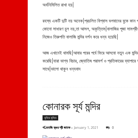
অর্ধনিমিলিত রাখা হয়|
রহস্য একটি দুটি নয় অনেক|প্রচলিত বিশ্বাস ভগবানের বুকে কান পাত
কোনো সাধারণ চুল নয়,তা আসল, অকৃত্তিম|বালাজির পূজা সামগ্রীও
নিজেও তিরুপতি বালাজি মন্দির দর্শন করে ধন্য হয়েছি|
আজ এখানেই থামছি|আবার পরের পর্বে ফিরে আসবো নতুন এক মন্দির ও
করেছি|যারা ভাগ্য বিচার, জ্যোতিষ পরামর্শ ও প্রতিকারের ব্যাপা
সাথে|ভালো থাকুন ধন্যবাদ
কোনারক সূর্য মন্দির
মন্দিরে মন্দিরে
পণ্ডিতজি ভৃগুর শ্রী জাতক
-
January 1, 2021
0