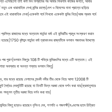
লান্তি এসেছিলো তাই কটা দিন বিশ্রামের পর আবার ফিরলাম কাজের জগতে, আবার
 নতুন এক ধারাবাহিক লেখা,মন্দির রহস্য|দেশ ও বিদেশের নানা প্রান্তে ছড়িয়ে
ে হবে এই ধারাবাহিক লেখা|একেকটা পর্বে লিখবো একেকটা মন্দির নিয়ে|আজ প্রথম পর্বে
োর প্রসিদ্ধ রাজাদের মধ্যে অন্যতম মার্তন্ডা বর্মা এই মন্দিরটির প্রমুখ সংস্করণ করান
য়েছে|1750 খৃষ্টাব্দে মার্তন্ডা বর্মা ত্রাভাংকর রাজ্যটিকে ভগবান পদ্মনাভর উদ্দেশ্যে
ণ ও পদ্ম পুরাণ|ভগবান বিষ্ণুর 108 টি পবিত্র মন্দিরগুলির মধ্যে এটি অন্যতম। এই
়া অবস্থায় বা অনন্ত শয্যায় ভগবান বিষ্ণু|
্রসিদ্ধ, যার মধ্যে রয়েছে নেপালের গন্ডকী নদীর তীর থেকে নিয়ে আসা 12008 টি
 দৈর্ঘ্যর দেবমূর্তিটি রয়েছে যা তিনটি ভিন্ন দরজা থেকে দর্শন করা যায়|ক্রমানুসারে
বং পদযুগল তৃতীয় দরজা দিয়ে দর্শন করা যায়|
মন্দিরে বিষ্ণু ছাড়াও রয়েছেন নৃসিংহ দেব, গণপতি ও গজলক্ষী|মণ্ডপের ছাদে চিত্রিত