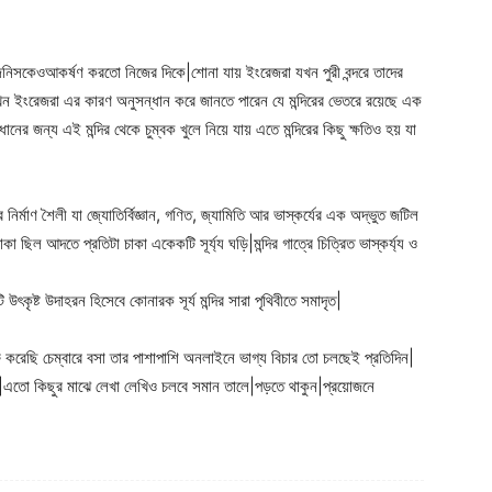
িনিসকেওআকর্ষণ করতো নিজের দিকে|শোনা যায় ইংরেজরা যখন পুরী বন্দরে তাদের
ন ইংরেজরা এর কারণ অনুসন্ধান করে জানতে পারেন যে মন্দিরের ভেতরে রয়েছে এক
 জন্য এই মন্দির থেকে চুম্বক খুলে নিয়ে যায় এতে মন্দিরের কিছু ক্ষতিও হয় যা
র্মাণ শৈলী যা জ্যোতির্বিজ্ঞান, গণিত, জ্যামিতি আর ভাস্কর্যের এক অদ্ভুত জটিল
া ছিল আদতে প্রতিটা চাকা একেকটি সূর্য্য ঘড়ি|মন্দির গাত্রে চিত্রিত ভাস্কর্য্য ও
উৎকৃষ্ট উদাহরন হিসেবে কোনারক সূর্য মন্দির সারা পৃথিবীতে সমাদৃত|
রু করেছি চেম্বারে বসা তার পাশাপাশি অনলাইনে ভাগ্য বিচার তো চলছেই প্রতিদিন|
ছে|এতো কিছুর মাঝে লেখা লেখিও চলবে সমান তালে|পড়তে থাকুন|প্রয়োজনে