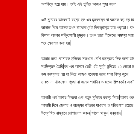
অপবিত্র হয়ে যায়। তাই এই মন্দিরে আজও পূজা হয়না|
এই মন্দিরের আরেকটি রহস্য হল এর চুম্বকত্ব যা অনেক বড় বড় জ
জাহাজ নিয়ে আসত তখন মাঝেমধ্যেই দিকভ্রান্ত হয়ে পড়তো। তখ
বিশাল আকার শক্তিশালী চুম্বক। তখন তারা নিজেদের সমস্যা সমাধানের
পরে মেরামত করা হয়|
আমার মতে কোনারক মন্দিরের সবথেকে বেশি রহস্যময় দিক হলো তার নি
সংমিশ্রনে তৈরি|রথ এর আদলে তৈরী এই সূর্য্য মন্দিরের ১২ জোড়া চাক
কম রহস্যময় নয় যা নিয়ে আজও গবেষণা হচ্ছে সারা বিশ্ব জুড়ে|
দেবতা না থাকলেও, পুজো না হলেও প্রাচীন ভারতের শিল্পকর্মের একটি 
আগামী পর্বে আবার ফিরবো এক নতুন মন্দিরের রহস্য নিয়ে|আবার শু
আগামী দিনে জেলায় ও রাজ্যের বাইরের যাওয়ার ও পরিকল্পনা রয়ে
উল্লেখিত নাম্বারে যোগাযোগ করুন|ভালো থাকুন|ধন্যবাদ|