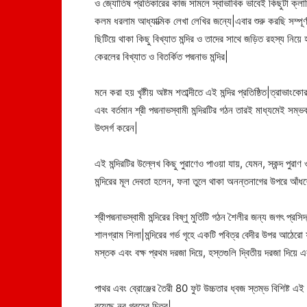
ও জ্যোতিষ প্রতিকারের কাজ সামলে স্বাভাবিক ভাবেই কিছুটা ক্
কলম ধরলাম আধ্যাত্মিক লেখা লেখির জন্যে|এবার শুরু করছি সম্পূর্ণ
ছিটিয়ে থাকা কিছু বিখ্যাত মন্দির ও তাদের সাথে জড়িত রহস্য নিয়
কেরলের বিখ্যাত ও বিতর্কিত পদ্মনাভ মন্দির|
মনে করা হয় খৃষ্টীয় অষ্টম শতাব্দীতে এই মন্দির প্রতিষ্ঠিত|ত্রাভাংক
এবং বর্তমান শ্রী পদ্মনাভস্বামী মন্দিরটির গঠন তারই মাধ্যমেই সম্ভব হ
উৎসর্গ করেন|
এই মন্দিরটির উল্লেখ কিছু পুরাণেও পাওয়া যায়, যেমন, স্কন্দ পুরা
মন্দিরের মূল দেবতা হলেন, ফনা তুলে থাকা অনন্তনাগের উপরে আঁধশোয
শ্রীপদ্মনাভস্বামী মন্দিরের বিষ্ণু মুর্তিটি গঠন শৈলীর জন্য জগৎ প
শালগ্রাম শিলা|মন্দিরের গর্ভ গৃহে একটি পবিত্র বেদীর উপর আঠেরো ফুট
মস্তক এবং বক্ষ প্রথম দরজা দিয়ে, হস্তগুলি দ্বিতীয় দরজা দিয়ে এ
পাথর এবং ব্রোঞ্জের তৈরী 80 ফুট উচ্চতার ধ্বজ স্তম্ভ বিশিষ্ট এই 
রয়েছে নব গ্রহের চিত্র|