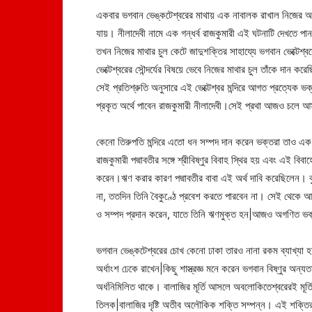
একবার ভগবান ভেঙ্কটেশ্বরের মাথায় এক নাবালক রাখাল নিজের অজ
যায়। নীলাদেবী নামে এক গন্ধর্ব রাজকুমারী এই ঘটনাটি দেখতে পান| 
তখন নিজের মাথার চুল কেটে জাদুশক্তির সাহায্যে ভগবান ভেক্টেশ্বর
ভেক্টেশ্বরের সৌন্দর্যের বিষয়ে ভেবে নিজের মাথার চুল তাঁকে দান ক
সেই প্রতিশ্রুতি অনুসারে এই ভেক্টেশ্বর মন্দিরে আগত প্রত্যেক ভ
প্রকৃত অর্থে পাবেন রাজকুমারী নীলাদেবী।সেই প্রথা আজও চলে 
কেনো তিরুপতি মন্দিরে এতো ধন সম্পদ দান করেন ভক্তরা তাও এ
রাজকুমারী পদ্মাবতীর সঙ্গে শ্রীবিষ্ণুর বিবাহ স্থির হয় এবং এই বি
করেন।ঋণ করার কারণ পদ্মাবতীর বাবা এই অর্থ দাবি করেছিলেন। ক
না, ততদিন তিনি বৈকুণ্ঠে প্রবেশ করতে পারবেন না। সেই থেকে আজ
ও সম্পদ প্রদান করেন, যাতে তিনি ঋণমুক্ত হন|আজও অগণিত ভক
ভগবান ভেঙ্কটেশ্বরের চোখ কেনো ঢাকা তারও নানা রকম ব্যাখ্যা 
অর্ধাংশ ঢেকে রাখেন|কিছু শাস্ত্রজ্ঞ মনে করেন ভগবান বিষ্ণুর অ
অর্ধনিমিলিত থাকে। বালাজির মূর্তি আসলে অবলোকিতেশ্বরেরই মূর্
তিলক|বালাজির দৃষ্টি অতীব অলৌকিক শক্তি সম্পন্ন। এই শক্তির 