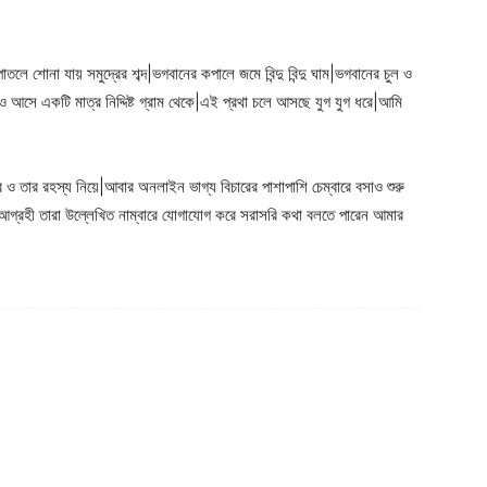
লে শোনা যায় সমুদ্রের শব্দ|ভগবানের কপালে জমে বিন্দু বিন্দু ঘাম|ভগবানের চুল ও
 আসে একটি মাত্র নিদ্দিষ্ট গ্রাম থেকে|এই প্রথা চলে আসছে যুগ যুগ ধরে|আমি
 তার রহস্য নিয়ে|আবার অনলাইন ভাগ্য বিচারের পাশাপাশি চেম্বারে বসাও শুরু
রে আগ্রহী তারা উল্লেখিত নাম্বারে যোগাযোগ করে সরাসরি কথা বলতে পারেন আমার