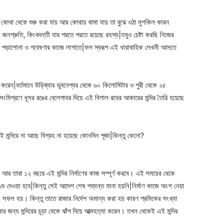
ে কোথা থেকে শুরু করা যায় আর কোথায় থামা যায় তা বুঝে ওঠা মুশকিল কারন
ক জনশ্রুতি, কিংবদন্তী যার পরতে পরতে রয়েছে রহস্য|তবুও চেষ্টা করছি নিজের
য় তা পড়াশোনা ও গবেষণার কাজে লাগাতে|ফল স্বরূপ এই ধারাবাহিক লেখনী আসতে
ি করেন|বর্তমানে উড়িষ্যার ভুবনেশ্বর থেকে ৬০ কিলোমিটার ও পুরী থেকে ২৫
র সংমিশ্রণে ধূসর রঙের বেলেপাথর দিয়ে এই বিশাল রথের আকারের মন্দির তৈরি হয়েছে
মন্দিরে না আছে বিগ্রহ না হয়েছে কোনদিন পূজা|কিন্তু কেনো?
র তারা ১২ বছরে এই মন্দির নির্মাণের কাজ সম্পূর্ণ করবে। এই সময়ের থেকে
েওয়া হবে|কিন্তু সেই আদেশ শেষ পয্যন্ত মানা হয়নি|নির্মাণ কাজে অংশ নেয়া
বং সফল হয়। কিন্তু তাতে রাজার নির্দেশ অমান্য করা হয় কারণ শ্রমিকের সংখ্যা
জন্য মন্দিরের চূড়া থেকে ঝাঁপ দিয়ে আত্মহত্যা করেন। তখন থেকেই এই মন্দির