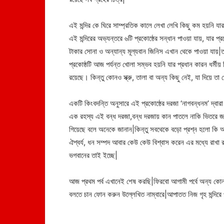
এই মন্দির কে ঘিরে সাম্প্রতিক কালে লেখা লেখি কিছু কম হয়নি যা
এই মন্দিরের অভ্যন্তরে ৬টি প্রকোষ্ঠের সন্ধান পাওয়া যায়, যার 
টাকার সোনা ও অন্যান্য মূল্যবান জিনিস এখান থেকে পাওয়া যায়|তব
প্রকোষ্ঠটি আজ পর্যন্ত খোলা সম্ভব হয়নি যার প্রধান কারন ধর্মীয
রয়েছে। কিন্তু কোনও স্ক্রু, তালা বা অন্য কিছু নেই, যা দিয়ে তা
একটি কিংবদন্তি অনুসারে এই প্রকোষ্ঠের দরজা ‘নাগবন্ধনম’ দ্বারা 
এক রহস্য এই বন্ধ দরজা,বন্ধ দরজায় কান পাতলে নাকি ভিতরে জলে
গিয়েছে বলে অনেকে জানান|কিন্তু সবথেকে বড়ো প্রশ্ন হলো কি
ঐশ্বর্য, ধন সম্পদ আবার কেউ কেউ বিশ্বাস করেন এর মধ্যে রাখা রয
ভগবানের তাই ইচ্ছে|
আজ প্রথম পর্ব এখানেই শেষ করছি|ফিরবো আগামী পর্বে অন্য কোন মন্
বলতে চান ফোন করুন উল্লেখিত নাম্বারে|আপাতত নিজ গৃহ মন্দিরে