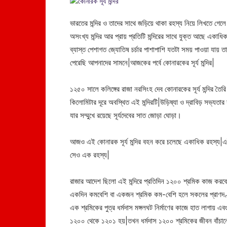
ভারতের মন্দির ও তাদের সাথে জড়িয়ে থাকা রহস্য নিয়ে লিখতে গেল
অসংখ্য মন্দির আর প্রায় প্রতিটি মন্দিরের সাথে যুক্ত আছে একাধি
ব্যাস্ত পেশাগত জ্যোতিষ চর্চার পাশাপাশি যতটা সময় পাওয়া যা
পেরেছি আপনাদের সামনে|আজকের পর্বে কোনারকের সূর্য মন্দির|
১২৫০ সালে কলিঙ্গের রাজা নরসিংহ দেব কোনারকের সূর্য মন্দির তৈর
কিলোমিটার দূরে অবস্থিত এই মন্দিরটি|উড়িষ্যা ও দ্রাবিড় সভ্যতা
যার সম্মুখে রয়েছে সূর্যদেবের সাত জোড়া ঘোড়া।
আজও এই কোনারক সূর্য মন্দির বহন করে চলেছে একাধিক রহস্য|এই 
সেও এক রহস্য|
রাজার আদেশ ছিলো এই মন্দিরে প্রতিদিন ১২০০ শ্রমিক কাজ করবে আ
একদিন কমবেশি বা একজন শ্রমিক কম-বেশি হলে সকলের প্রাণদণ্ড দ
এক শ্রমিকের পুত্র ধর্মদাস মঙ্গলঘট নির্মাণের কাজে হাত লাগায় এ
১২০০ থেকে ১২০১ হয়|তখন ধর্মদাস ১২০০ শ্রমিকের জীবন বাঁচানোর 