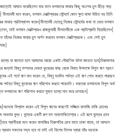
ান্তেই আঘাত করেছিলেন যার ফলে ভগবানের মাথার কিছু অংশের চুল ছিঁড়ে পড়ে
নীলাদেবী মনে করেন, ভগবান ভেক্টেশ্বরের সৌন্দর্যে কোন ক্ষুত থাকা উচিত নয় তিনি
ের মাথায় প্রতিস্থাপন করেন|নীলাদেবী যেহেতু নিজের সৌন্দর্যের কথা না ভেবে ভগবান
রেছিলেন, তাই ভগবান ভেক্টেশ্বরও রাজকুমারী নীলাদেবীকে এক প্রতিশ্রুতি দিয়েছিলেন|
ক্ত তাঁদের নিজের মাথার চুল অর্পণ করবেন ভগবান ভেক্টেশ্বরকে। এবং সেই চুল
আসছে|
ক রহস্য যা জানতে হলে আমাদের আরো একটা পৌরাণিক ঘটনা জানতে হবে|তিরুমালার
বাহের জন্যই বিষ্ণু সম্পদের দেবতা কুবেরের কাছ থেকে বিবাহ উপলক্ষে বিপুল ঋণ গ্রহণ
ুবের এই শর্তে ঋণ দান করেন যে, বিষ্ণু যতদিন পর্যন্ত এই ঋণ শোধ করতে পারছেন
 পর্যন্ত বিষ্ণু কুবেবের ঋণ পরিশোধ করতে পারেননি। ভক্তরা ভগবানকে বিপুল অর্থ
্ত ভগবানের ঋণ পরিশোধ করতে মুক্ত হস্তে দান করে চলেছেন|
হয়|অনেকে বিশ্বাস করেন এই বিপুল ঋণের কারণেই লজ্জিত বালাজি নাকি চোখের
ন্যতম অবতার বুদ্ধ। বুদ্ধের একটি রূপ হল অবলোকিতেশ্বর। এই রূপে বুদ্ধের চোখ
তি|তবে স্থানীয়রা মনে করেন বালাজির তিরুপতির চোখ যাতে ঢাকা থাকে, তা আসলে
প্রভাব সকলের সহ্য হবে না তাই ওই বিশেষ তিলক দ্বারা তাঁর নয়নকে