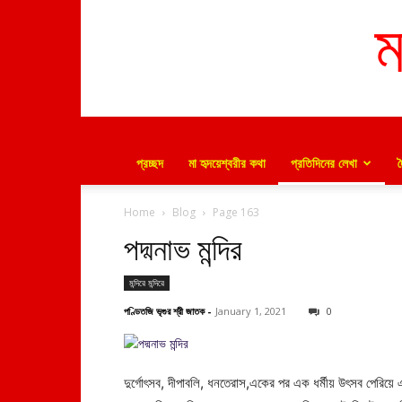
ম
প্রচ্ছদ
মা হৃদয়েশ্বরীর কথা
প্রতিদিনের লেখা
Home
Blog
Page 163
পদ্মনাভ মন্দির
মন্দিরে মন্দিরে
পণ্ডিতজি ভৃগুর শ্রী জাতক
-
January 1, 2021
0
দুর্গোৎসব, দীপাবলি, ধনতেরাস,একের পর এক ধর্মীয় উৎসব পেরিয়ে