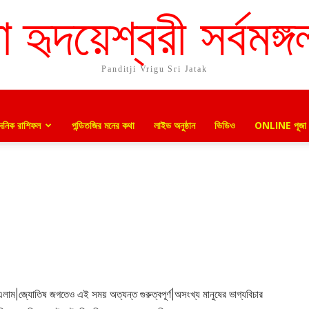
া হৃদয়েশ্বরী সর্বমঙ্গ
Panditji Vrigu Sri Jatak
দৈনিক রাশিফল
পন্ডিতজির মনের কথা
লাইভ অনুষ্ঠান
ভিডিও
ONLINE পূজা
 এলাম|জ্যোতিষ জগতেও এই সময় অত্যন্ত গুরুত্বপূর্ণ|অসংখ্য মানুষের ভাগ্যবিচার