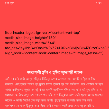
দূর্গা পূজা
104
[tdb_header_logo align_vert="content-vert-top"
media_size_image_height="180"
media_size_image_width="544"
tdc_css="eyJhbGwiOnsibWFyZ2luLXRvcCI6IjM3IiwiZGlzcGxhe
align_horiz="content-horiz-center" image="" image_retina=""]
হৃদয়েশ্বরী মন্দির ও পন্ডিত ভৃগুর শ্রী জাতক
আমি বরাবরই দেবী আদ্যা শক্তির বিভিন্ন রূপের উপাসনা করে আসছি ভক্তি ও নিষ্ঠা
সহকারে|সেই সূত্রে আমার গৃহ মন্দিরে নিত্য পূজিতা হন দেবী সর্বমঙ্গলা|তবে এতদিন তা ছিল
আমার ব্যক্তিগত পূজার স্থান|কিন্তু একটি অলৌকিক ঘটনার পর আমি এই গৃহ মন্দির ও মা
সর্বমঙ্গলা কে নিয়ে নতুন করে ভাবতে শুরু করি|বেশ কিছুকাল আগে দেবী স্বয়ং আমার স্বপ্নে
আসেন ও আমায় নির্দেশ দেন নতুন করে আমার গৃহ মন্দিরের সংস্কার করে তার দ্বার
স্বর্বসাধারণের জন্য উন্মুক্ত করে দিতে|দেবীর আদেশ আমি মাথা পেতে গ্রহন করি ও