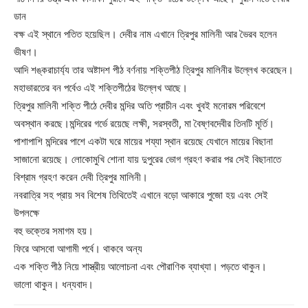
ডান
বক্ষ এই স্থানে পতিত হয়েছিল। দেবীর নাম এখানে ত্রিপুর মালিনী আর ভৈরব হলেন
ভীষণ।
আদি শঙ্করাচার্য্য তার অষ্টাদশ পীঠ বর্ণনায় শক্তিপীঠ ত্রিপুর মালিনীর উল্লেখ করেছেন।
মহাভারতের বন পর্বেও এই শক্তিপীঠের উল্লেখ আছে।
ত্রিপুর মালিনী শক্তি পীঠে দেবীর মন্দির অতি প্রাচীন এবং খুবই মনোরম পরিবেশে
অবস্থান করছে।মন্দিরের গর্ভে রয়েছে লক্ষী, সরস্বতী, মা বৈষ্ণবদেবীর তিনটি মূর্তি।
পাশাপাশি মন্দিরের পাশে একটা ঘরে মায়ের শয্যা স্থান রয়েছে যেখানে মায়ের বিছানা
সাজানো রয়েছে। লোকোমুখি শোনা যায় দুপুরের ভোগ গ্রহণ করার পর সেই বিছানাতে
বিশ্রাম গ্রহণ করেন দেবী ত্রিপুর মালিনী।
নবরাত্রি সহ প্রায় সব বিশেষ তিথিতেই এখানে বড়ো আকারে পুজো হয় এবং সেই
উপলক্ষে
বহু ভক্তের সমাগম হয়।
ফিরে আসবো আগামী পর্বে। থাকবে অন্য
এক শক্তি পীঠ নিয়ে শাস্ত্রীয় আলোচনা এবং পৌরাণিক ব্যাখ্যা। পড়তে থাকুন।
ভালো থাকুন। ধন্যবাদ।