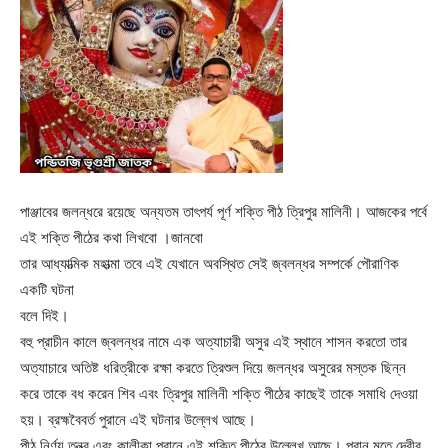
পাঞ্জাবের জলন্ধরে রয়েছে অন্যতম তাৎপর্য পূর্ণ শক্তি পীঠ ত্রিপুর মালিনী। আজকের পর্বে
এই শক্তি পীঠের কথা লিখবো ।জানবো
তার আধ্যাত্মিক মহাত্মা তবে এই যেখানে অবস্থিত সেই জ্বলন্ধর সম্পর্কে পৌরাণিক
একটি ঘটনা
বলে দিই।
বহু প্রাচীন কালে জ্বলন্ধর নামে এক অত্যাচারী অসুর এই স্থানে শাসন করতো তার
অত্যাচারে অতিষ্ট ধরিত্রীকে রক্ষা করতে ত্রিশুল দিয়ে জলন্ধর অসুরের মস্তক ছিন্ন
করে তাকে বধ করেন শিব এবং ত্রিপুর মালিনী শক্তি পীঠের কাছেই তাকে সমাধি দেওয়া
হয়। ব্রহ্মবৈবর্ত পুরানে এই ঘটনার উল্লেখ আছে।
পীঠ নির্ণয় তন্ত্র এবং কালীকা পুরানে এই শক্তি পীঠের উল্লেখ আছে। পুরান মতে দেবীর