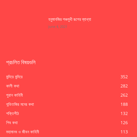
হনুমানজির পঞ্চমুখী রূপের ব্যাখ্যা
June 4, 2021
প্রচলিত বিষয়গুলি
মন্দিরে মন্দিরে
352
কালী কথা
282
পুরান কাহিনী
262
পন্ডিতজির মনের কথা
188
শক্তিপীঠ
132
শিব কথা
126
মহামানব ও জীবন কাহিনী
113