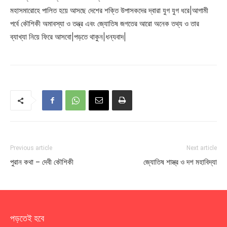
মহাসমারোহে পালিত হয়ে আসছে দেশের শক্তি উপাসকদের দ্বারা যুগ যুগ ধরে|আগামী
পর্বে কৌশিকী অমাবস্যা ও তন্ত্র এবং জ্যোতিষ জগতের আরো অনেক তথ্য ও তার
ব্যাখ্যা নিয়ে ফিরে আসবো|পড়তে থাকুন|ধন্যবাদ|
Previous article
Next article
পুরান কথা – দেবী কৌশিকী
জ্যোতিষ শাস্ত্র ও দশ মহাবিদ্যা
পড়তেই হবে