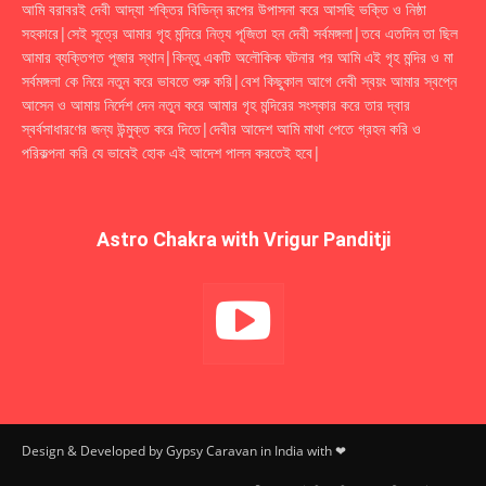
আমি বরাবরই দেবী আদ্যা শক্তির বিভিন্ন রূপের উপাসনা করে আসছি ভক্তি ও নিষ্ঠা
সহকারে|সেই সূত্রে আমার গৃহ মন্দিরে নিত্য পূজিতা হন দেবী সর্বমঙ্গলা|তবে এতদিন তা ছিল
আমার ব্যক্তিগত পূজার স্থান|কিন্তু একটি অলৌকিক ঘটনার পর আমি এই গৃহ মন্দির ও মা
সর্বমঙ্গলা কে নিয়ে নতুন করে ভাবতে শুরু করি|বেশ কিছুকাল আগে দেবী স্বয়ং আমার স্বপ্নে
আসেন ও আমায় নির্দেশ দেন নতুন করে আমার গৃহ মন্দিরের সংস্কার করে তার দ্বার
স্বর্বসাধারণের জন্য উন্মুক্ত করে দিতে|দেবীর আদেশ আমি মাথা পেতে গ্রহন করি ও
পরিকল্পনা করি যে ভাবেই হোক এই আদেশ পালন করতেই হবে|
Astro Chakra with Vrigur Panditji
Design & Developed by Gypsy Caravan in India with ❤