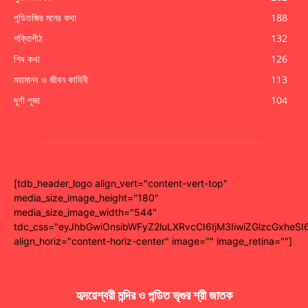
পন্ডিতজির মনের কথা
188
শক্তিপীঠ
132
শিব কথা
126
মহামানব ও জীবন কাহিনী
113
দূর্গা পূজা
104
[tdb_header_logo align_vert="content-vert-top"
media_size_image_height="180"
media_size_image_width="544"
tdc_css="eyJhbGwiOnsibWFyZ2luLXRvcCI6IjM3IiwiZGlzcGxhe
align_horiz="content-horiz-center" image="" image_retina=""]
হৃদয়েশ্বরী মন্দির ও পন্ডিত ভৃগুর শ্রী জাতক