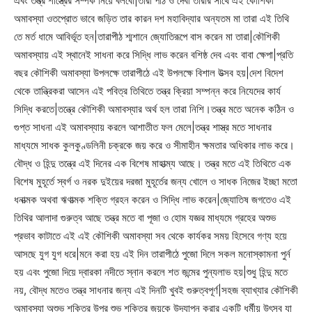
এবং তন্ত্র শাস্ত্রের সম্পর্ক নিয়ে বলবো|তারা পীঠ ও দেবী তারার সাথে এই কৌশিকী
অমাবস্যা ওতপ্রোত ভাবে জড়িত তার কারন দশ মহাবিদ্যার অন্যতম মা তারা এই তিথি
তে মর্ত ধামে আবির্ভূত হন|তারাপীঠ শ্মশানে জ্যোতিরূপে বাস করেন মা তারা|কৌশিকী
অমাবস্যায় এই স্থানেই সাধনা করে সিদ্ধি লাভ করেন বশিষ্ঠ দেব এবং বাবা ক্ষেপা|প্রতি
বছর কৌশিকী অমাবস্যা উপলক্ষে তারাপীঠে এই উপলক্ষে বিশাল উত্‍সব হয়|দেশ বিদেশ
থেকে তান্ত্রিকরা আসেন এই পবিত্র তিথিতে তন্ত্র ক্রিয়া সম্পন্ন করে নিযেদের কার্য
সিদ্ধি করতে|তন্ত্রে কৌশিকী অমাবস্যার অর্থ হল তারা নিশি।তন্ত্র মতে অনেক কঠিন ও
গুপ্ত সাধনা এই অমাবস্যায় করলে আশাতীত ফল মেলে|তন্ত্র শাস্ত্র মতে সাধনার
মাধ্যমে সাধক কুলকুণ্ডলিনী চক্রকে জয় করে ও সীমাহীন ক্ষমতার অধিকার লাভ করে।
বৌদ্ধ ও হিন্দু তন্ত্রে এই দিনের এক বিশেষ মাহাত্ম্য আছে। তন্ত্র মতে এই তিথিতে এক
বিশেষ মুহূর্তে স্বর্গ ও নরক দুইয়ের দরজা মুহূর্তের জন্য খোলে ও সাধক নিজের ইচ্ছা মতো
ধনাত্মক অথবা ঋণাত্মক শক্তি গ্রহন করেন ও সিদ্ধি লাভ করেন|জ্যোতিষ জগতেও এই
তিথির আলাদা গুরুত্ব আছে তন্ত্র মতে বা পূজা ও হোম যজ্ঞর মাধ্যমে গ্রহের অশুভ
প্রভাব কাটাতে এই এই কৌশিকী অমাবস্যা সব থেকে কার্যকর সময় হিসেবে গণ্য হয়ে
আসছে যুগ যুগ ধরে|মনে করা হয় এই দিন তারাপীঠে পুজো দিলে সকল মনোস্কামনা পুর্ন
হয় এবং পুজো দিয়ে দ্বারকা নদীতে স্নান করলে শত জন্মের পুন্যলাভ হয়|শুধু হিন্দু মতে
নয়, বৌদ্ধ মতেও তন্ত্র সাধনার জন্য এই দিনটি খুবই গুরুত্বপূর্ণ|সহজ ব্যাখ্যার কৌশিকী
অমাবস্যা অশুভ শক্তির উপর শুভ শক্তির জয়কে উদযাপন করার একটি ধর্মীয় উৎসব যা