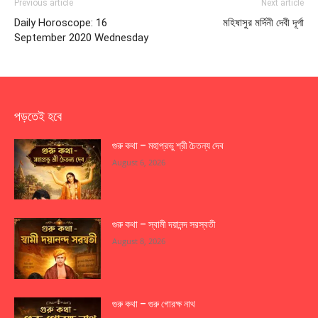
Previous article
Next article
Daily Horoscope: 16
মহিষাসুর মর্দিনী দেবী দূর্গা
September 2020 Wednesday
পড়তেই হবে
গুরু কথা – মহাপ্রভু শ্রী চৈতন্য দেব
August 6, 2026
গুরু কথা – স্বামী দয়ানন্দ সরস্বতী
August 8, 2026
গুরু কথা – গুরু গোরক্ষ নাথ