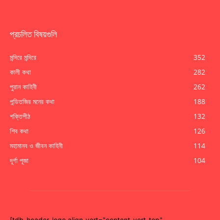
প্রচলিত বিষয়গুলি
মন্দিরে মন্দিরে
352
কালী কথা
282
পুরান কাহিনী
262
পন্ডিতজির মনের কথা
188
শক্তিপীঠ
132
শিব কথা
126
মহামানব ও জীবন কাহিনী
114
দূর্গা পূজা
104
[tdb_header_logo align_vert="content-vert-top"