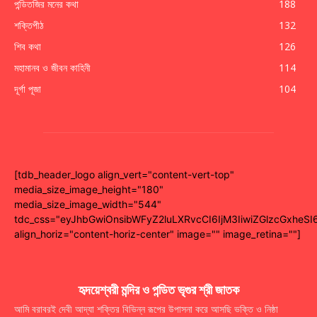
পন্ডিতজির মনের কথা
188
শক্তিপীঠ
132
শিব কথা
126
মহামানব ও জীবন কাহিনী
114
দূর্গা পূজা
104
[tdb_header_logo align_vert="content-vert-top"
media_size_image_height="180"
media_size_image_width="544"
tdc_css="eyJhbGwiOnsibWFyZ2luLXRvcCI6IjM3IiwiZGlzcGxhe
align_horiz="content-horiz-center" image="" image_retina=""]
হৃদয়েশ্বরী মন্দির ও পন্ডিত ভৃগুর শ্রী জাতক
আমি বরাবরই দেবী আদ্যা শক্তির বিভিন্ন রূপের উপাসনা করে আসছি ভক্তি ও নিষ্ঠা