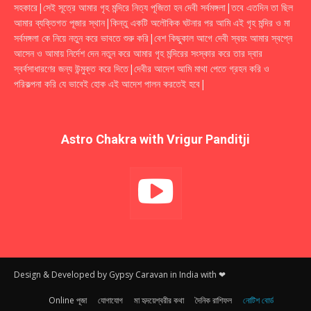
সহকারে|সেই সূত্রে আমার গৃহ মন্দিরে নিত্য পূজিতা হন দেবী সর্বমঙ্গলা|তবে এতদিন তা ছিল
আমার ব্যক্তিগত পূজার স্থান|কিন্তু একটি অলৌকিক ঘটনার পর আমি এই গৃহ মন্দির ও মা
সর্বমঙ্গলা কে নিয়ে নতুন করে ভাবতে শুরু করি|বেশ কিছুকাল আগে দেবী স্বয়ং আমার স্বপ্নে
আসেন ও আমায় নির্দেশ দেন নতুন করে আমার গৃহ মন্দিরের সংস্কার করে তার দ্বার
স্বর্বসাধারণের জন্য উন্মুক্ত করে দিতে|দেবীর আদেশ আমি মাথা পেতে গ্রহন করি ও
পরিকল্পনা করি যে ভাবেই হোক এই আদেশ পালন করতেই হবে|
Astro Chakra with Vrigur Panditji
Design & Developed by Gypsy Caravan in India with ❤
Online পূজা
যোগাযোগ
মা হৃদয়েশ্বরীর কথা
দৈনিক রাশিফল
নোটিশ বোর্ড