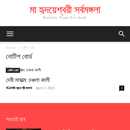
মা হৃদয়েশ্বরী সর্বমঙ্গলা
Panditji Vrigu Sri Jatak
Home
নোটিশ বোর্ড
নোটিশ বোর্ড
নোটিশ বোর্ড
দেবী মাহাত্ম: চঞ্চলা কালী
পণ্ডিতজি ভৃগুর শ্রী জাতক
-
April 1, 2023
0
পড়তেই হবে