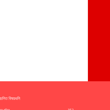
রচলিত বিষয়গুলি
দিরে মন্দিরে
352