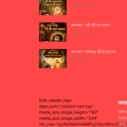
August 6, 2026
গুরু কথা – শ্রী শ্রী ভবা পাগলা
August 5, 2026
গুরু কথা – মহাপ্রভু শ্রী চৈতন্য দেব
August 6, 2026
[tdb_header_logo
হৃদয়ে
align_vert="content-vert-top"
আমি বর
media_size_image_height="180"
সহকারে
media_size_image_width="544"
আমার 
tdc_css="eyJhbGwiOnsibWFyZ2luLXRvcCI6Ij