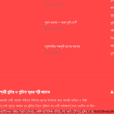
April 20, 2021
কা
পুর
পন
পুরান রহস্য – নারদ মুনি কে?
January 4, 2021
শক
শি
মহ
হনুমানজির পঞ্চমুখী রূপের ব্যাখ্যা
June 4, 2021
দূর্
শ্বরী মন্দির ও পন্ডিত ভৃগুর শ্রী জাতক
A
াবরই দেবী আদ্যা শক্তির বিভিন্ন রূপের উপাসনা করে আসছি ভক্তি ও নিষ্ঠা
|সেই সূত্রে আমার গৃহ মন্দিরে নিত্য পূজিতা হন দেবী সর্বমঙ্গলা|তবে এতদিন তা ছিল
ব্যক্তিগত পূজার স্থান|কিন্তু একটি অলৌকিক ঘটনার পর আমি এই গৃহ মন্দির ও মা
M3IiwiZGlzcGxheSI6IiJ9LCJwb3J0cmFpdCI6eyJtYXJnaW4tdG9wIjo