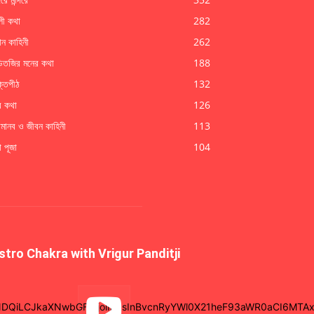
লী কথা
282
ান কাহিনী
262
্ডিতজির মনের কথা
188
্তিপীঠ
132
ব কথা
126
ামানব ও জীবন কাহিনী
113
গা পূজা
104
stro Chakra with Vrigur Panditji
iNDQiLCJkaXNwbGF5IjoiIn0sInBvcnRyYWl0X21heF93aWR0aCI6MTAxO