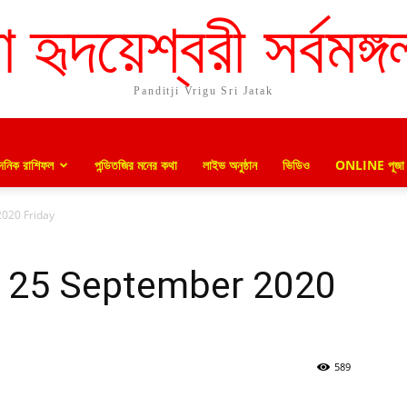
া হৃদয়েশ্বরী সর্বমঙ্গ
Panditji Vrigu Sri Jatak
দৈনিক রাশিফল
পন্ডিতজির মনের কথা
লাইভ অনুষ্ঠান
ভিডিও
ONLINE পূজা
2020 Friday
: 25 September 2020
589