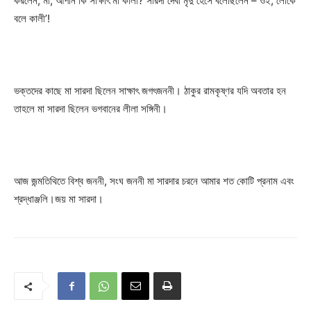
করলেন, মা, আপনি কি সাক্ষাৎ মা কালী? সারদা দেবী মৃদু হেসে বলেছিলেন – ওই, লোকে
বলে কালী’!
ভক্তদের কাছে মা সারদা ছিলেন সাক্ষাৎ জগৎজননী। ঠাকুর রামকৃষ্ণর যদি অবতার হন
তাহলে মা সারদা ছিলেন ভগবানের লীলা সঙ্গিনী।
আজ জন্মতিথিতে বিশ্ব জননী, সংঘ জননী মা সারদার চরনে আমার শত কোটি প্রনাম এবং
শ্রদ্ধাঞ্জলি।জয় মা সারদা।