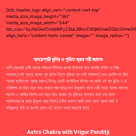
[tdb_header_logo align_vert="content-vert-top"
media_size_image_height="180"
media_size_image_width="544"
tdc_css="eyJhbGwiOnsibWFyZ2luLXRvcCI6IjM3IiwiZGlzcGxhe
align_horiz="content-horiz-center" image="" image_retina=""]
হৃদয়েশ্বরী মন্দির ও পন্ডিত ভৃগুর শ্রী জাতক
আমি বরাবরই দেবী আদ্যা শক্তির বিভিন্ন রূপের উপাসনা করে আসছি ভক্তি ও নিষ্ঠা
সহকারে|সেই সূত্রে আমার গৃহ মন্দিরে নিত্য পূজিতা হন দেবী সর্বমঙ্গলা|তবে এতদিন তা ছিল
আমার ব্যক্তিগত পূজার স্থান|কিন্তু একটি অলৌকিক ঘটনার পর আমি এই গৃহ মন্দির ও মা
সর্বমঙ্গলা কে নিয়ে নতুন করে ভাবতে শুরু করি|বেশ কিছুকাল আগে দেবী স্বয়ং আমার স্বপ্নে
আসেন ও আমায় নির্দেশ দেন নতুন করে আমার গৃহ মন্দিরের সংস্কার করে তার দ্বার
স্বর্বসাধারণের জন্য উন্মুক্ত করে দিতে|দেবীর আদেশ আমি মাথা পেতে গ্রহন করি ও
পরিকল্পনা করি যে ভাবেই হোক এই আদেশ পালন করতেই হবে|
Astro Chakra with Vrigur Panditji