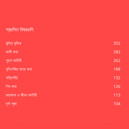
প্রচলিত বিষয়গুলি
মন্দিরে মন্দিরে
352
কালী কথা
282
পুরান কাহিনী
262
পন্ডিতজির মনের কথা
188
শক্তিপীঠ
132
শিব কথা
126
মহামানব ও জীবন কাহিনী
113
দূর্গা পূজা
104