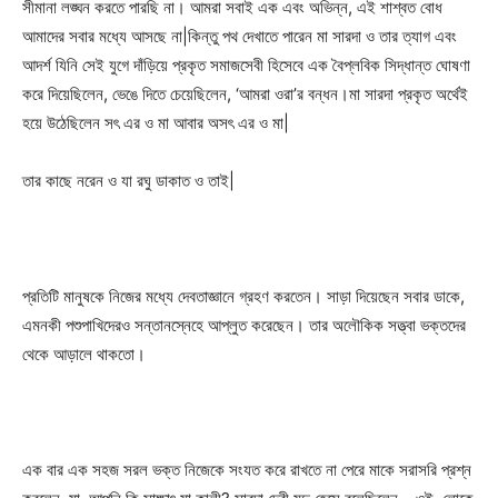
সীমানা লঙ্ঘন করতে পারছি না। আমরা সবাই এক এবং অভিন্ন, এই শাশ্বত বোধ
আমাদের সবার মধ্যে আসছে না|কিন্তু পথ দেখাতে পারেন মা সারদা ও তার ত্যাগ এবং
আদর্শ যিনি সেই যুগে দাঁড়িয়ে প্রকৃত সমাজসেবী হিসেবে এক বৈপ্লবিক সিদ্ধান্ত ঘোষণা
করে দিয়েছিলেন, ভেঙে দিতে চেয়েছিলেন, ‘আমরা ওরা’র বন্ধন।মা সারদা প্রকৃত অর্থেই
হয়ে উঠেছিলেন সৎ এর ও মা আবার অসৎ এর ও মা|
তার কাছে নরেন ও যা রঘু ডাকাত ও তাই|
প্রতিটি মানুষকে নিজের মধ্যে দেবতাজ্ঞানে গ্রহণ করতেন। সাড়া দিয়েছেন সবার ডাকে,
এমনকী পশুপাখিদেরও সন্তানস্নেহে আপ্লুত করেছেন। তার অলৌকিক সত্ত্বা ভক্তদের
থেকে আড়ালে থাকতো।
এক বার এক সহজ সরল ভক্ত নিজেকে সংযত করে রাখতে না পেরে মাকে সরাসরি প্রশ্ন