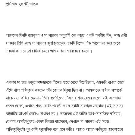
পন্ডিতজি ভৃগুশ্রী জাতক
আজকের দিনটি রামকৃষ্ণ ও মা সারদার অনুরাগী দের কাছে একটি স্মরণীয় দিন, আজ দেবী
সারদার তিথি|আজ মা সারদার ব্যাক্তিত্বের একটি বিশেষ দিক আলোচনা করে তাকে
শ্রদ্ধা জানাবো,তার দিব্য চরনে আমার প্রনাম নিবেদন করবো।
একবার মা তার ভক্ত আমজাদকে নিজের হাতে খেতে দিয়েছিলেন, এমনকী খাওয়া শেষে
এঁটো থালা পরিষ্কার করতেও তাঁর কোনও দ্বিধা ছিল না। আমজাদের পরিচয় সম্পর্কে
মাকে মনে করিয়ে দেওয়ায় তিনি বলেছিলেন, ‘আমার শরৎ যেমন ছেলে, ওই আমজাদও
তেমন ছেলে’, এখানে শরৎ, অর্থাৎ পরবর্তী কালে স্বামী সারদানন্দ মহারাজ।এই সামান্য
ঘটনাটির তাৎপর্য মোটেও সাধারণ নয়। আজকের এই জটিল আর্থ-সামাজিক দুনিয়ায়,
যেখানে অসহিষ্ণুতার একটা বিষময় বাতাবরণ, সেখানে মা সারদার এই সহজ
অভিব্যক্তিটা খুব বেশি প্রাসঙ্গিক বলে মনে করি। আজও আমরা সর্বস্তরে জাতপাতের