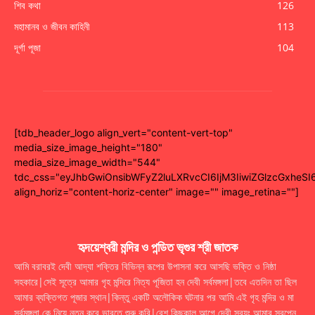
শিব কথা
126
মহামানব ও জীবন কাহিনী
113
দূর্গা পূজা
104
[tdb_header_logo align_vert="content-vert-top"
media_size_image_height="180"
media_size_image_width="544"
tdc_css="eyJhbGwiOnsibWFyZ2luLXRvcCI6IjM3IiwiZGlzcGxhe
align_horiz="content-horiz-center" image="" image_retina=""]
হৃদয়েশ্বরী মন্দির ও পন্ডিত ভৃগুর শ্রী জাতক
আমি বরাবরই দেবী আদ্যা শক্তির বিভিন্ন রূপের উপাসনা করে আসছি ভক্তি ও নিষ্ঠা
সহকারে|সেই সূত্রে আমার গৃহ মন্দিরে নিত্য পূজিতা হন দেবী সর্বমঙ্গলা|তবে এতদিন তা ছিল
আমার ব্যক্তিগত পূজার স্থান|কিন্তু একটি অলৌকিক ঘটনার পর আমি এই গৃহ মন্দির ও মা
সর্বমঙ্গলা কে নিয়ে নতুন করে ভাবতে শুরু করি|বেশ কিছুকাল আগে দেবী স্বয়ং আমার স্বপ্নে