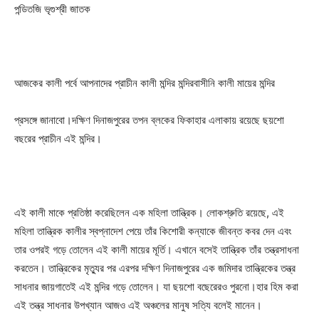
পন্ডিতজি ভৃগুশ্রী জাতক
আজকের কালী পর্বে আপনাদের প্রাচীন কালী মন্দির মন্দিরবাসীনি কালী মায়ের মন্দির
প্রসঙ্গে জানাবো।দক্ষিণ দিনাজপুরের তপন ব্লকের ফিকাহার এলাকায় রয়েছে ছয়শো
বছরের প্রাচীন এই মন্দির।
এই কালী মাকে প্রতিষ্ঠা করেছিলেন এক মহিলা তান্ত্রিক। লোকশ্রুতি রয়েছে, এই
মহিলা তান্ত্রিক কালীর স্বপ্নাদেশ পেয়ে তাঁর কিশোরী কন্যাকে জীবন্ত কবর দেন এবং
তার ওপরই গড়ে তোলেন এই কালী মায়ের মূর্তি। এখানে বসেই তান্ত্রিক তাঁর তন্ত্রসাধনা
করতেন। তান্ত্রিকের মৃত্যুর পর এরপর দক্ষিণ দিনাজপুরের এক জমিদার তান্ত্রিকের তন্ত্র
সাধনার জায়গাতেই এই মন্দির গড়ে তোলেন। যা ছয়শো বছেরেরও পুরনো।হার হিম করা
এই তন্ত্র সাধনার উপখ্যান আজও এই অঞ্চলের মানুষ সত্যি বলেই মানেন।